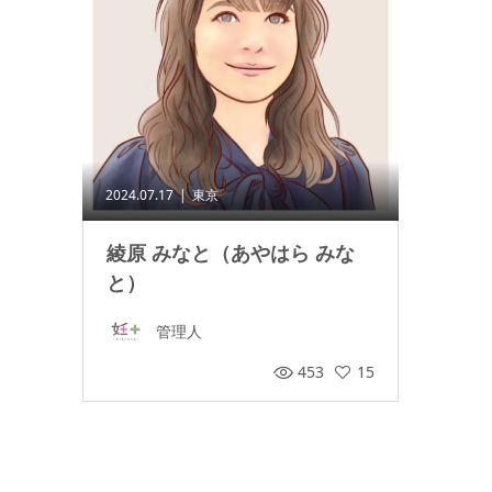
2024.07.17
東京
綾原 みなと（あやはら みな
と）
管理人
453
15