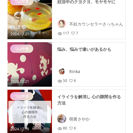
つぶやき
妊活中のクヨクヨ、モヤモヤに
不妊カウンセラーさっちゃん
117
7
2024.12.21
つぶやき
悩み、悩みで違いがあるかも
Rinka
50
6
2024.12.21
つぶやき
イライラを解消し 心の隙間を作る
方法
萌黄さやか
80
6
2024.12.19