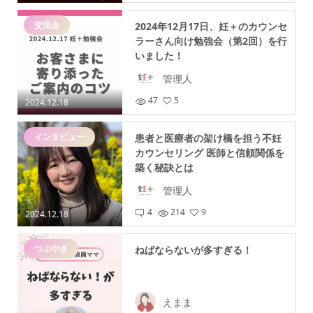
交流会
2024年12月17日、妊＋のカウンセ
ラーさん向け勉強会（第2回）を行
いました！
管理人
47
5
2024.12.18
インタビュー
患者と医療者の架け橋を担う不妊
カウンセリング 医師と信頼関係を
築く秘訣とは
管理人
4
214
9
2024.12.18
つぶやき
ねばならないが多すぎる！
えまま