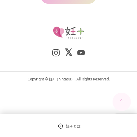
Copyright ©
妊+（nintasu）. All Rights Reserved.
妊＋とは