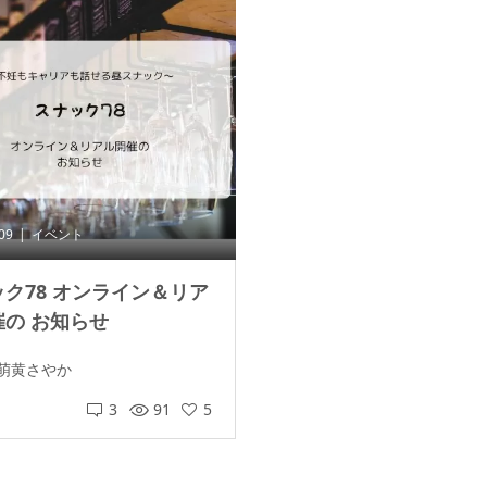
.09
イベント
ク78 オンライン＆リア
催の お知らせ
萌黄さやか
3
91
5