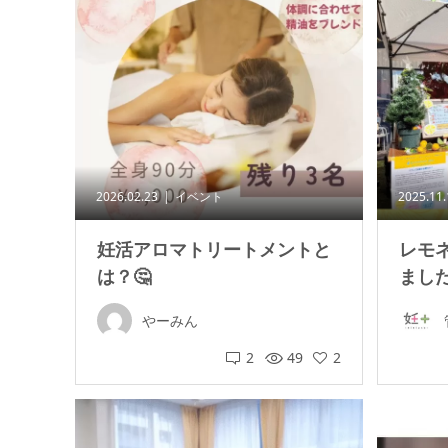
2026.02.23
イベント
2025.11
妊活アロマトリートメントと
レモ
は？🤔
ました(
やーみん
2
49
2