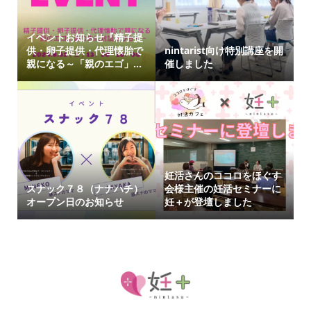
イベントお知らせ『精子提
供・卵子提供・代理懐胎で
nintarist向け特別講座を開
親になる～「親のエゴ」...
催しました
妊活さんのココロをほぐす
スナック７８（ナナハチ）
会様主催の妊活セミナーに
オープン日のお知らせ
妊＋が登壇しました