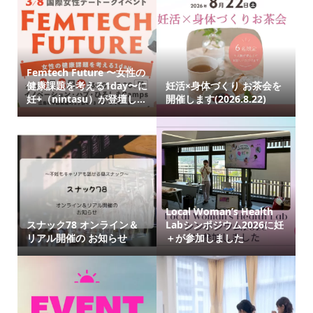
Femtech Future 〜女性の
健康課題を考える1day〜に
妊活×身体づくり お茶会を
妊+（nintasu）が登壇し...
開催します(2026.8.22)
Local Woman’s Health
スナック78 オンライン＆
Labシンポジウム2026に妊
リアル開催の お知らせ
＋が参加しました