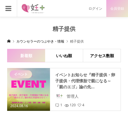
ログイン
会員登録
精子提供
カウンセラーのつぶやき・情報
精子提供
新着順
いいね順
アクセス数順
イベント
イベントお知らせ『精子提供・卵
子提供・代理懐胎で親になる～
「親のエゴ」論の先...
管理人
1
120
4
2024.08.16