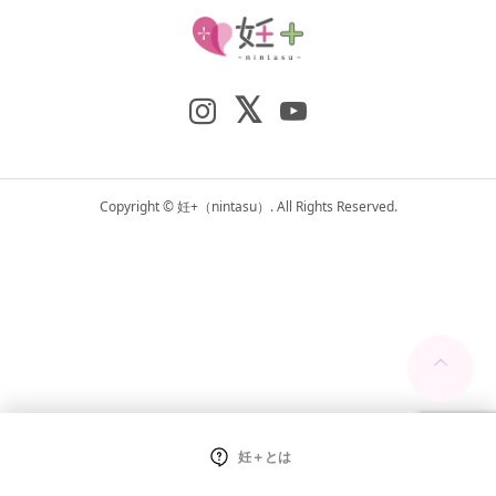
Copyright ©
妊+（nintasu）. All Rights Reserved.
妊＋とは