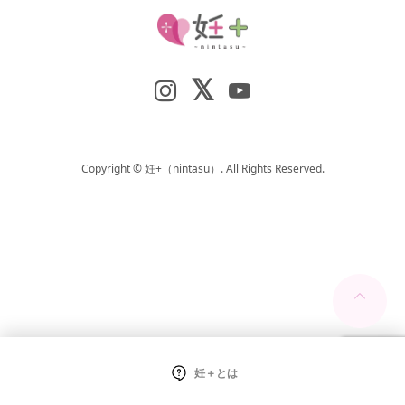
Copyright ©
妊+（nintasu）. All Rights Reserved.
妊＋とは