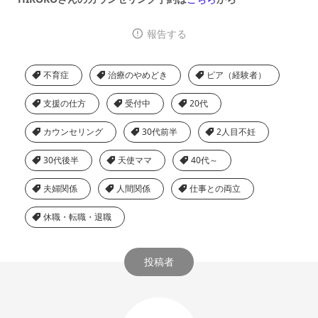
報告する
不育症
治療のやめどき
ピア（経験者）
支援の仕方
受付中
20代
カウンセリング
30代前半
2人目不妊
30代後半
天使ママ
40代～
夫婦関係
人間関係
仕事との両立
休職・転職・退職
投稿者