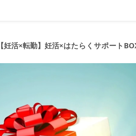
【妊活×転勤】妊活×はたらくサポートBO