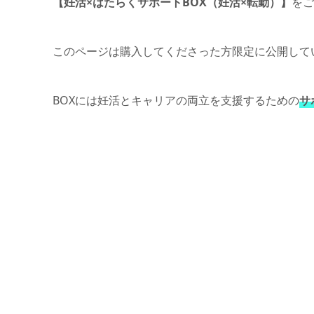
【妊活×はたらくサポートBOX（妊活×転勤）】
をご
このページは購入してくださった方限定に公開して
BOXには妊活とキャリアの両立を支援するための
サ