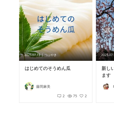
2025.07.15
つぶやき
2025.07
はじめてのそうめん瓜
新し
ます
藤岡麻美
2
75
2