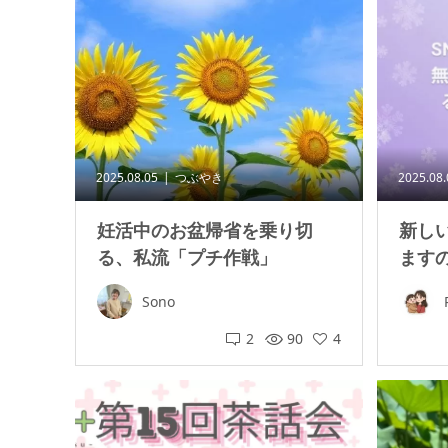
2025.08.05
つぶやき
2025.08
妊活中のお盆帰省を乗り切
新し
る、私流「プチ作戦」
ますの
Sono
2
90
4