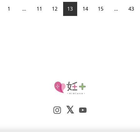
1
…
11
12
13
14
15
…
43