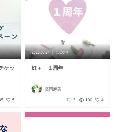
2025.07.31
つぶやき
チケッ
妊＋ １周年
藤岡麻美
85
5
3
100
4