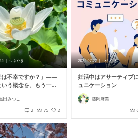
.25
つぶやき
2025.07.22
つぶやき
妊は不幸ですか？」——
妊活中はアサーティブ
いう概念を、もう一...
ュニケーション
黒田みつこ
藤岡麻美
2
75
2