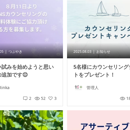
.05
つぶやき
2025.08.03
お知らせ
い試みを始めようと思い
5名様にカウンセリング
追加です😌
トをプレゼント！
Rinka
管理人
2
52
3
1