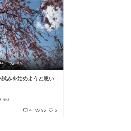
.14
つぶやき
い試みを始めようと思い
Rinka
4
95
6