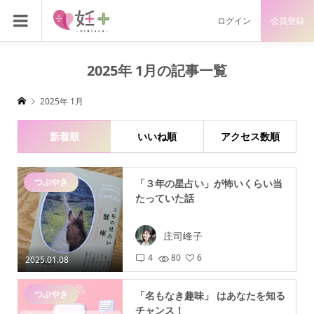
ログイン
会員登録
2025年 1月の記事一覧
2025年 1月
新着順
いいね順
アクセス数順
つぶやき
「３年の星占い」が怖いくらい当
たっていた話
庄司峰子
4
80
6
2025.01.08
つぶやき
「名もなき趣味」 はあなたを知る
チャンス！