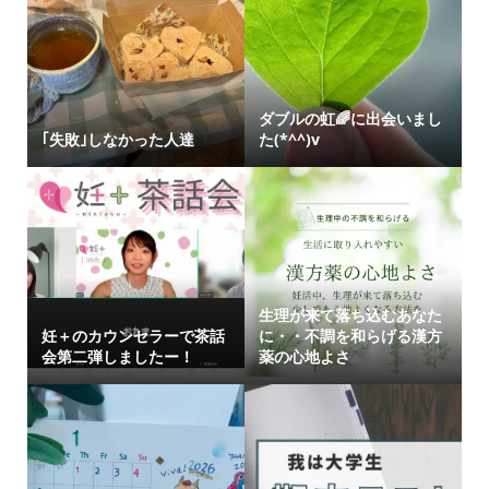
ダブルの虹🌈に出会いまし
｢失敗｣しなかった人達
た(*^^)v
生理が来て落ち込むあなた
妊＋のカウンセラーで茶話
に・・不調を和らげる漢方
会第二弾しましたー！
薬の心地よさ