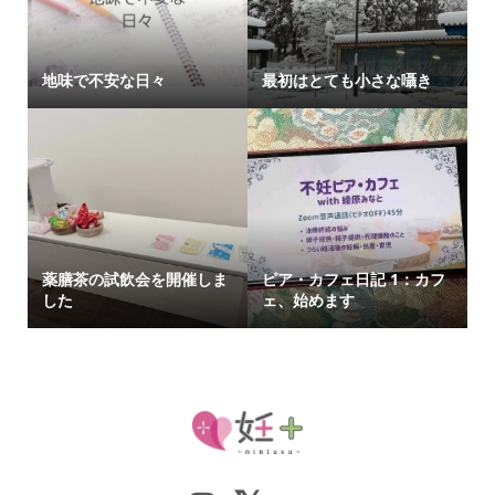
地味で不安な日々
最初はとても小さな囁き
薬膳茶の試飲会を開催しま
ピア・カフェ日記 1：カフ
した
ェ、始めます