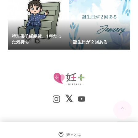
特別養子縁組後、1年たっ
た気持ち
誕生日が２回ある
Copyright ©
妊+（nintasu）. All Rights Reserved.
妊＋とは