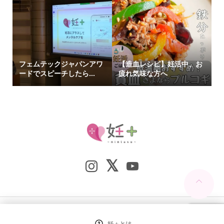
フェムテックジャパンアワ
【造血レシピ】妊活中、お
ードでスピーチしたら…
疲れ気味な方へ
Copyright ©
妊+（nintasu）. All Rights Reserved.
妊＋とは