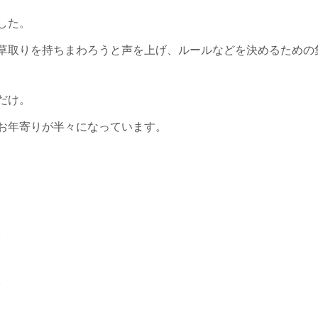
した。
草取りを持ちまわろうと声を上げ、ルールなどを決めるための
だけ。
お年寄りが半々になっています。
。
。