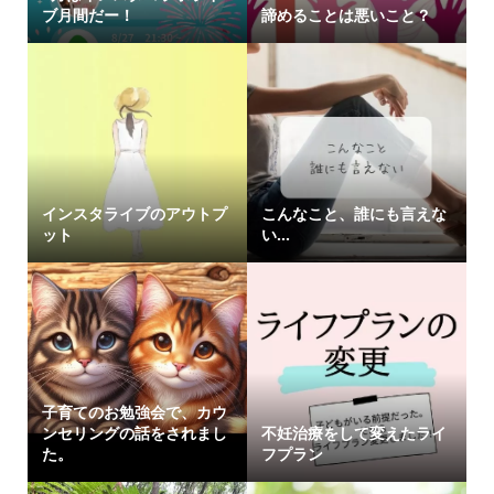
ブ月間だー！
諦めることは悪いこと？
インスタライブのアウトプ
こんなこと、誰にも言えな
ット
い…
子育てのお勉強会で、カウ
ンセリングの話をされまし
不妊治療をして変えたライ
た。
フプラン