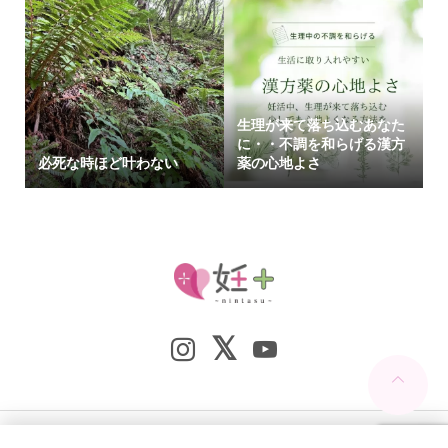
生理が来て落ち込むあなた
に・・不調を和らげる漢方
必死な時ほど叶わない
薬の心地よさ
Copyright ©
妊+（nintasu）. All Rights Reserved.