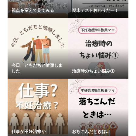
視点を変えて見てみる
期末テストおわりだー！
今日、ともだちと喧嘩しま
した
治療時のちょい悩み①
仕事か不妊治療か
おちこんだときは…