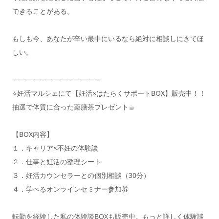
できることがある。
もしも今、あなたが辛い最中にいるなら絶対に相談しにきてほ
しい。
—————————————
⭐️妊活マルシェにて【妊活×はたらくサポートBOX】販売中！！
抽選で体質に合った薬膳茶プレゼント☕︎
【BOX内容】
１．キャリア×不妊の体験談
２．仕事と妊活の整理シート
３．妊活カウンセラーとの個別相談（30分）
４．学べるオンラインセミナー参加券
転勤を経験した私の体験談BOXも販売中。もっと詳しく体験談