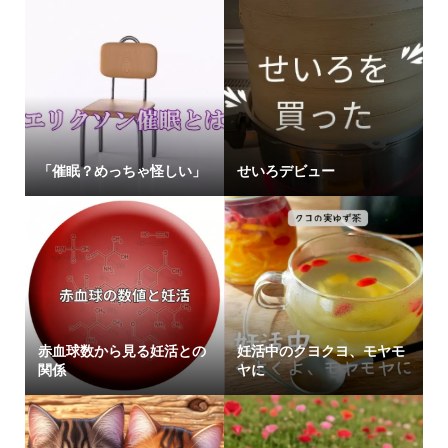
「催眠？めっちゃ怪しい」
せいろデビュー
赤血球数から見る妊活との
妊活中のクヨクヨ、モヤモ
関係
ヤに