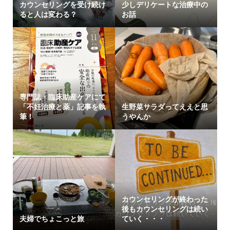
カウンセリングを受け続け
少しデリケートな治療中の
ると人は変わる？
お話
専門誌・臨床助産ケアにて
「不妊治療と薬」記事を執
生野菜サラダってええと思
筆！
うやんか
カウンセリングが終わった
後もカウンセリングは続い
夫婦でちょこっと旅
ていく・・・