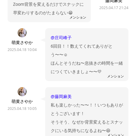
藤岡麻美
Zoom背景を変えるだけでスナックに
2025.04.17 21:24
早変わりするのがたまらない😁
メンション
@庄司峰子
萌黄さやか
6回目！！数えてくれてありがと
2025.04.18 10:04
う〜〜☺️
ほんとそうだね〜息抜きの時間を一緒
につくていきましょ〜〜💛
メンション
@藤岡麻美
萌黄さやか
私も楽しかった〜〜！！いつもありが
2025.04.18 10:05
とうございます！
そうそう、なぜか背景変えるとスナッ
クにいる気持ちになるよね〜😆
メンション