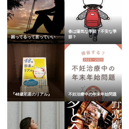
春は陽気な季節？不安な季
困ってるって言っていい
節？
『48歳初産のリアル』
不妊治療中の年末年始問題