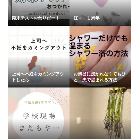
期末テストおわりだー！
妊＋ １周年
上司へ不妊をカミングアウ
お風呂に浸かれなくてもひ
トしたら…
と工夫で温まれる方法