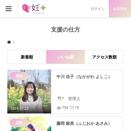
ログイン
会員登録
支援の仕方
新着順
いいね順
アクセス数順
東京
中川 佳子（なかがわ よしこ）
管理人
754
19
2024.07.22
広島
藤岡 麻美（ふじおか あさみ）