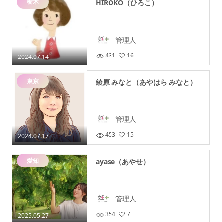
栃木
HIROKO（ひろこ）
管理人
431
16
2024.07.14
東京
綾原 みなと（あやはら みなと）
管理人
453
15
2024.07.17
愛知
ayase（あやせ）
管理人
354
7
2025.05.27