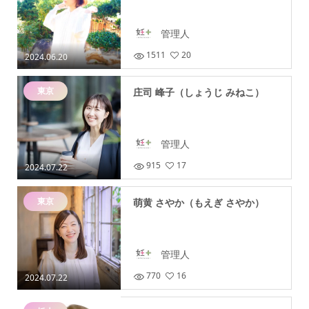
管理人
1511
20
2024.06.20
東京
庄司 峰子（しょうじ みねこ）
管理人
915
17
2024.07.22
東京
萌黄 さやか（もえぎ さやか）
管理人
770
16
2024.07.22