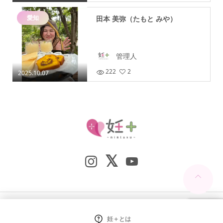
愛知
田本 美弥（たもと みや）
管理人
222
2
2025.10.07
Copyright ©
妊+（nintasu）. All Rights Reserved.
妊＋とは