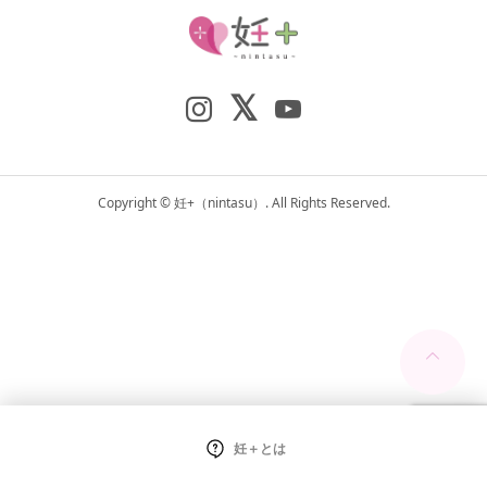
Copyright ©
妊+（nintasu）. All Rights Reserved.
妊＋とは