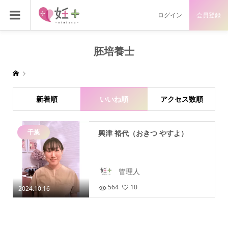
ログイン
会員登録
胚培養士
新着順
いいね順
アクセス数順
千葉
興津 裕代（おきつ やすよ）
管理人
564
10
2024.10.16