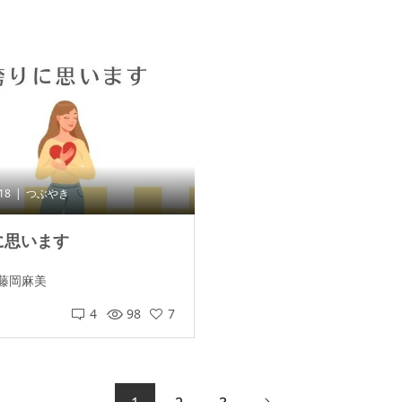
.18
つぶやき
に思います
藤岡麻美
4
98
7