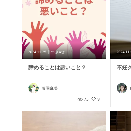
2024.11.25
つぶやき
2024.11
諦めることは悪いこと？
不妊
藤岡麻美
73
9