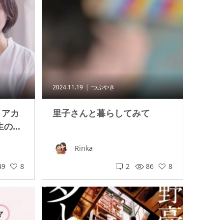
2024.11.19
つぶやき
リアカ
里子さんと暮らしてみて
...
Rinka
49
8
2
86
8