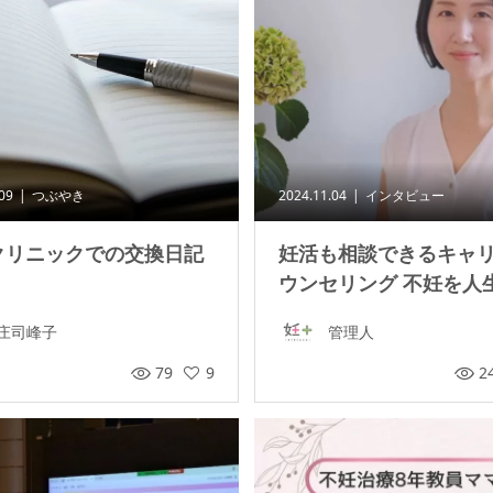
.09
つぶやき
2024.11.04
インタビュー
クリニックでの交換日記
妊活も相談できるキャ
ウンセリング 不妊を人生の
庄司峰子
管理人
79
9
2