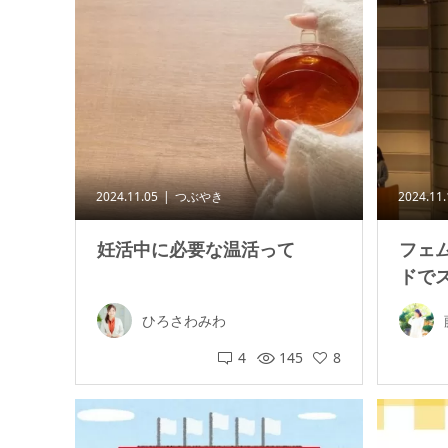
2024.11.05
つぶやき
2024.11
妊活中に必要な温活って
フェ
ドで
ひろさわみわ
4
145
8