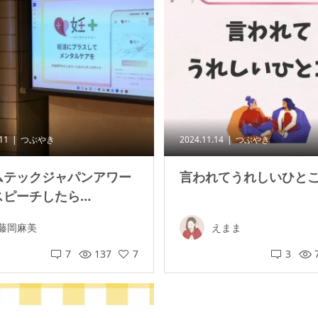
.11
つぶやき
2024.11.14
つぶやき
ムテックジャパンアワー
言われてうれしいひと
スピーチしたら…
藤岡麻美
えまま
7
137
7
3