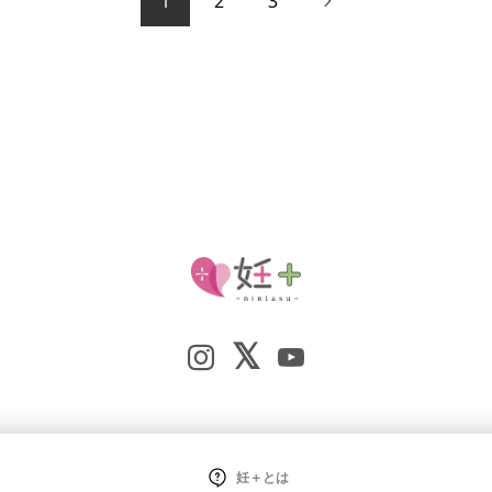
1
2
3

妊＋とは
Copyright ©
2026
妊+（nintasu）. All Rights Reserved.