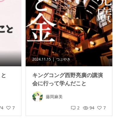
2024.11.15
つぶやき
こと
キングコング西野亮廣の講演
会に行って学んだこと
藤岡麻美
74
7
2
94
7